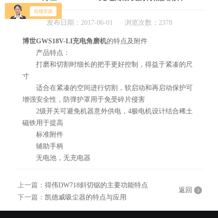
发布日期：2017-06-01 浏览次数：2378
博世GWS18V-LI充电角磨机
的特点及附件
产品特点：
打磨和切割时细长的把手更好控制，得益于紧凑的尺
寸
适合在紧凑的空间进行切割，软启动和再启动保护可
增强安全性，防弹护罩用于免受碎片侵害
2级开关可避免机器意外供电，4极电机设计结合稀土
磁铁用于提高
标准附件
辅助手柄
无电池，无充电器
上一篇：
得伟DW718斜切锯的主要功能特点
返回
下一篇：
凯德威吸尘器的特点与应用