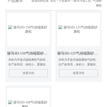
产品展示
您现在的位置:
首页
>
产品展示
>
骏马气动工具
>气动砂
磨机
骏马SD-150气动端面砂磨机
骏马SD-125气动端面砂磨机
本机为手提式端面磨削气砂轮，
本机为手提式端面磨削气砂轮，
生产效率高，体积小，重量轻、
生产效率高，体积小，重量轻、
功率大，噪音小。 按装钢丝轮、
功率大，噪音小。 按装钢丝轮、
查看详情
查看详情
砂纸盘时可进行除锈和抛光工
砂纸盘时可进行除锈和抛光工
作。本机设两个手柄，超感、操
作。本机设两个手柄，超感、操
作轻便灵活。机首装有金属防护
作轻便灵活。机首装有金属防护
罩，保障安全。
罩，保障安全。