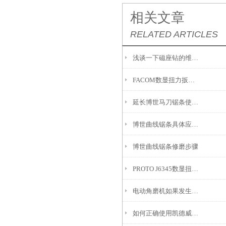
相关文章
RELATED ARTICLES
浅谈一下磁座钻的维修与保养
FACOM数显扭力扳手应用场景
延长博世马刀锯条使用寿命的四大技巧
博世曲线锯条具体应用场景包括哪些？
博世曲线锯条修磨步骤
PROTO J6345数显扭力扳手提供精确的扭矩测量和设置功能
电动角磨机如果发生漏电该如何处理
如何正确使用凯德威吸尘器？