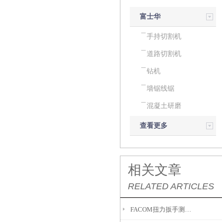
富士华
husqvarna建筑
手持切割机
道路切割机
产品
钻机
墙锯线锯
混凝土研磨
查看更多
相关文章
RELATED ARTICLES
FACOM扭力扳手测量数值偏大的原因是什么？