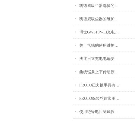
凯德威吸尘器选择的选择可以从这些方面考虑
凯德威吸尘器的维护保养工作分享
博世GWS18V-LI充电角磨机特点及用途
关于气钻的使用维护及适用范围
浅述日立充电电锤安全操作规程
曲线锯条上下传动原理是怎样的
PROTO扭力扳手具有多种扭矩单位和模式可供选择
PROTO保险丝钳常用于哪些方面?
使用绝缘电阻测试仪的注意事项