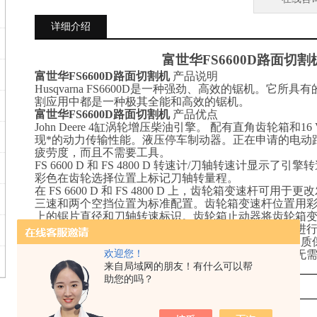
详细介绍
富世华
FS6600D
路面切割
富世华
FS6600D
路面切割机
产品说明
Husqvarna
FS6600D
是一种强劲、高效的锯机。它所具有
割应用中都是一种极其全能和高效的锯机。
富世华
FS6600D
路面切割机
产品优点
John Deere 4
缸涡轮增压柴油引擎。
配有直角齿轮箱和
16
现*的动力传输性能。液压停车制动器。正在申请的电动
疲劳度，而且不需要工具
。
FS 6600 D
和
FS 4800 D
转速计
/
刀轴转速计显示了引擎转
彩色在齿轮选择位置上标记刀轴转量程。
在
FS 6600 D
和
FS 4800 D
上，齿轮箱变速杆可用于更改
三速和两个空挡位置为标准配置。齿轮箱变速杆位置用
上的锯片直径和刀轴转速标识。齿轮箱止动器将齿轮箱
正在申请的电动轨道系统使操作员可以在切割过程中进
可实现至少
500
小时的保养周期并提供
1000
小时的有限质
创新型流体静力驱动系统配有平衡双马达驱动系统。无
欢迎您！
富世华
FS6600D
路面切割机
产品参数
来自局域网的朋友！有什么可以帮
助您的吗？
引擎
引擎制造商
John Deere