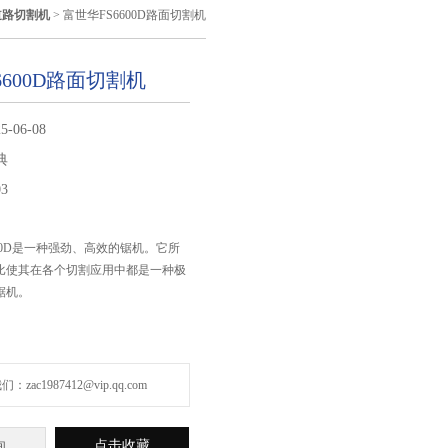
道路切割机
> 富世华FS6600D路面切割机
6600D路面切割机
5-06-08
典
03
FS6600D是一种强劲、高效的锯机。它所
比使其在各个切割应用中都是一种极
锯机。
zac1987412@vip.qq.com
点击收藏
询