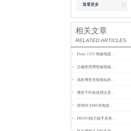
查看更多
相关文章
RELATED ARTICLES
Fluke 1555 绝缘电阻测试仪标准操作步骤（附安全规范）
正确使用博世曲线锯条可以提高它的使用寿命
浅析博世充电电钻的安全规定
博世千叶轮使用注意事项
得伟DCF880充电扳手在操作过程中还需要注意以下几点
PROTO扭力扳手具有多种扭矩单位和模式可供选择