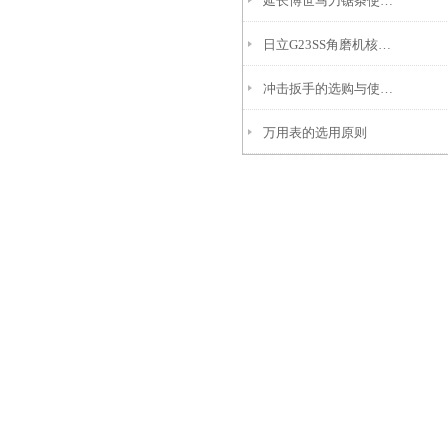
延长博世马刀锯条使用寿命的四大技巧
日立G23SS角磨机核心特色及适用场景参考
冲击扳手的选购与使用建议
万用表的选用原则