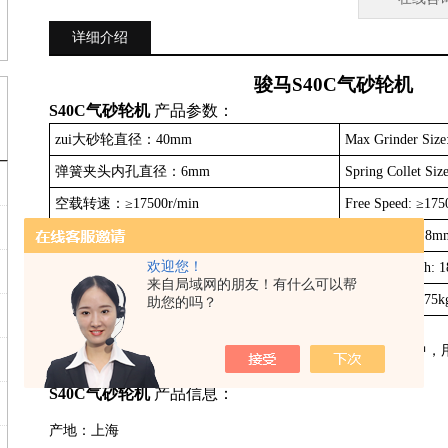
详细介绍
骏马
S40C
气砂轮机
S40C
气砂轮机
产品参数：
zui大砂轮直径：
40mm
Max Grinder Siz
弹簧夹头内孔直径：
6mm
Spring Collet Si
空载转速：
≥17500r/min
Free Speed: ≥175
气管内径：
8mm
Air pipe(ID): 8m
欢迎您！
全长：
180mm
Overall Length:
来自局域网的朋友！有什么可以帮
机重(不包括砂轮)：
0.75kg
Net Weight:0.75k
助您的吗？
S40C
气砂轮机
产品用途：
该气砂轮在船舶锅炉、化工机械及各种机械制造和维修工作中，
缝、砂光、抛光等作业。
S40C
气砂轮机
产品信息：
产地：上海