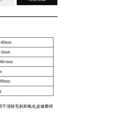
e:40mm
ze:6mm
00r/min
m
 180mm
g
用于清除毛刺和氧化皮修磨焊