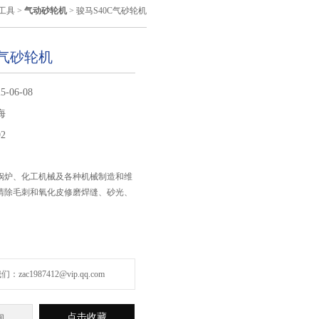
工具
>
气动砂轮机
> 骏马S40C气砂轮机
C气砂轮机
5-06-08
海
92
锅炉、化工机械及各种机械制造和维
清除毛刺和氧化皮修磨焊缝、砂光、
zac1987412@vip.qq.com
点击收藏
询