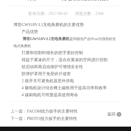
发布日期：2017-09-01 浏览次数：2368
博世GWS18V-LI充电角磨机的主要优势
产品优势
博世GWS18V-LI充电角磨机
是同级别产品中zui为强劲的充
电式角磨机
打磨和切割时细长的把手更好控制
得益于紧凑的尺寸，适合在紧凑的空间进行切割
软启动和再启动保护可增强安全性
防弹护罩用于免受碎片侵害
2 级开关可避免机器意外供电
4 极电机设计结合稀土磁铁用于提高功率和效率
4 碳刷电机可明显提高使用寿命
上一篇：
FACOM扭力扳手的主要特性
返回
下一篇：
PROTO扭力扳手的主要特性