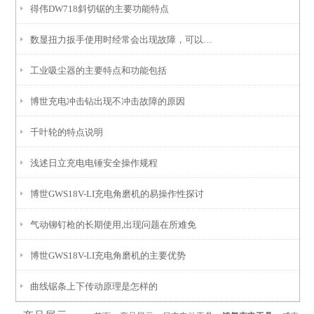
得伟DW718斜切锯的主要功能特点
数显扭力扳手使用时经常会出现故障，可以用以下几个方法查找
工业吸尘器的主要特点和功能包括
博世充电冲击钻出现不冲击故障的原因
千叶轮的特点说明
浅述日立充电电锤安全操作规程
博世GWS18V-LI充电角磨机的易操作性探讨
气动铆钉枪的长期使用,出现问题在所难免
博世GWS18V-LI充电角磨机的主要优势
曲线锯条上下传动原理是怎样的