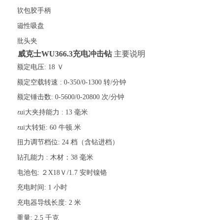
·
软包胶手柄
·
磁性吸盘
·
批头夹
威克士
WU366.3充电冲击钻
主要说明
·
额定电压: 18 Ｖ
·
额定空载转速 : 0-350/0-1300 转/分钟
·
额定锤击数: 0-5600/0-20800 次/分钟
·
zui大夹持能力 : 13 毫米
·
zui大转矩: 60 牛顿.米
·
扭力调节档位: 24 档（含钻进档）
·
钻孔能力 : 木材：38 毫米
·
电池包: ２X18Ｖ/1.7 安时镍铬
·
充电时间: 1 小时
·
充电器导线长度: 2 米
·
重量: 2.5 千克