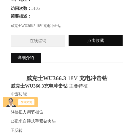
访问次数：
3105
简要描述：
威克士WU366.3 18V 充电冲击钻
点击收藏
在线咨询
详细介绍
威克士
WU366.3
18V
充电冲击钻
威克士
WU366.3充电冲击钻
主要特征
·
冲击功能
·
两档机械调速
·
24档扭力调节档位
·
13毫米自锁式手紧钻夹头
·
正反转