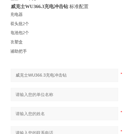
威克士
WU366.3充电冲击钻
标准配置
·
充电器
·
双头批2个
·
电池包2个
·
吹塑盒
·
辅助把手