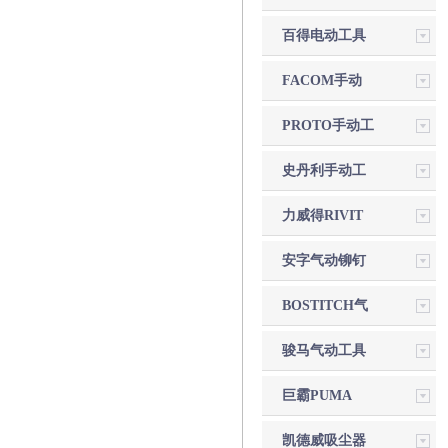
电动工具
百得电动工具
FACOM手动
工具
PROTO手动工
具
史丹利手动工
具
力威得RIVIT
气动铆钉枪
安字气动铆钉
枪
BOSTITCH气
动钉枪
骏马气动工具
巨霸PUMA
凯德威吸尘器