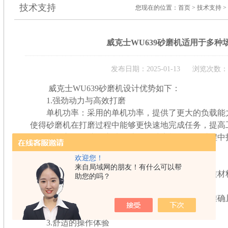
技术支持
您现在的位置：
首页
>
技术支持
>
威克士WU639砂磨机适用于多种
发布日期：2025-01-13 浏览次数：8
威克士WU639砂磨机
设计优势如下：
1.强劲动力与高效打磨
单机功率：采用的单机功率，提供了更大的负载能
使得砂磨机在打磨过程中能够更快速地完成任务，提高
大偏心量设计：这种设计使得砂磨机在使用过程中
地去除材料表面的不平整部分。
欢迎您！
2.坚固耐用的结构
来自局域网的朋友！有什么可以帮
增强型铝质底板：砂磨机的底板采用增强型铝质材
助您的吗？
在长时间使用中保持稳定性和耐用性。
筒式结构机壳：机壳采用筒式结构设计，定位准确
仅提高了砂磨机的稳定性，还延长了其使用寿命。
3.舒适的操作体验