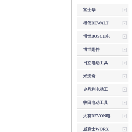
富士华
husqvarna建筑
得伟DEWALT
产品
电动工具
博世BOSCH电
动工具
博世附件
日立电动工具
米沃奇
Milwaukee电
史丹利电动工
动工具
具
牧田电动工具
大有DEVON电
动工具
威克士WORX