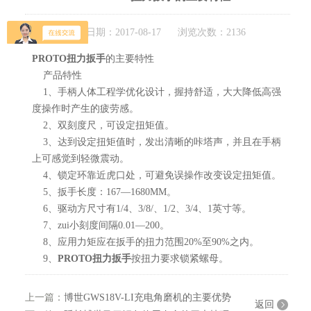
发布日期：2017-08-17 浏览次数：2136
PROTO扭力扳手
的主要特性
产品特性
1、手柄人体工程学优化设计，握持舒适，大大降低高强
度操作时产生的疲劳感。
2、双刻度尺，可设定扭矩值。
3、达到设定扭矩值时，发出清晰的咔塔声，并且在手柄
上可感觉到轻微震动。
4、锁定环靠近虎口处，可避免误操作改变设定扭矩值。
5、扳手长度：167—1680MM。
6、驱动方尺寸有1/4、3/8/、1/2、3/4、1英寸等。
7、zui小刻度间隔0.01—200。
8、应用力矩应在扳手的扭力范围20%至90%之内。
9、
PROTO扭力扳手
按扭力要求锁紧螺母。
上一篇：
博世GWS18V-LI充电角磨机的主要优势
返回